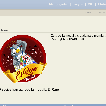
Multijugador
|
Juegos
|
VIP
|
Clubi
Inicio
Juegos m
l Raro
Esta es la medalla creada para premiar 
Raro". ¡ENHORABUENA!
0
socios han ganado la medalla
El Raro