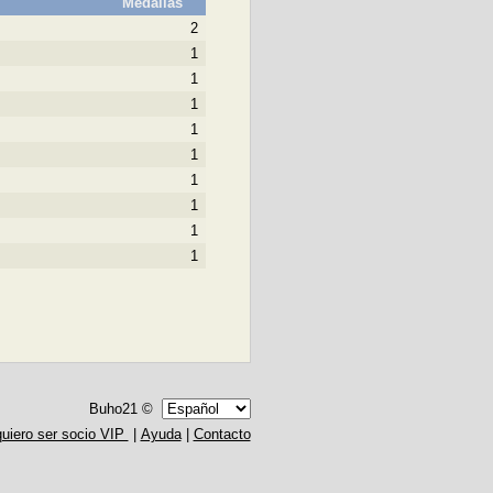
Medallas
2
1
1
1
1
1
1
1
1
1
Buho21 ©
quiero ser socio VIP
|
Ayuda
|
Contacto