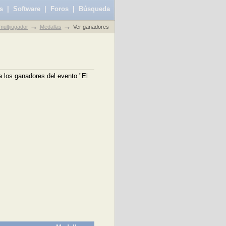
s
|
Software
|
Foros
|
Búsqueda
ultijugador
Medallas
Ver ganadores
a los ganadores del evento "El