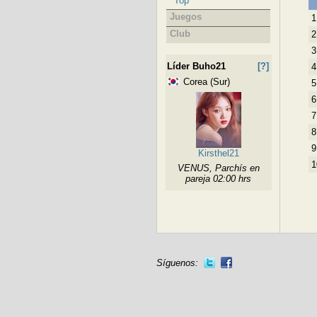
Top
Juegos
1
Club
2
3
Líder Buho21
[?]
4
Corea (Sur)
5
6
7
8
9
Kirsthel21
1
VENUS, Parchís en
pareja 02:00 hrs
Síguenos: