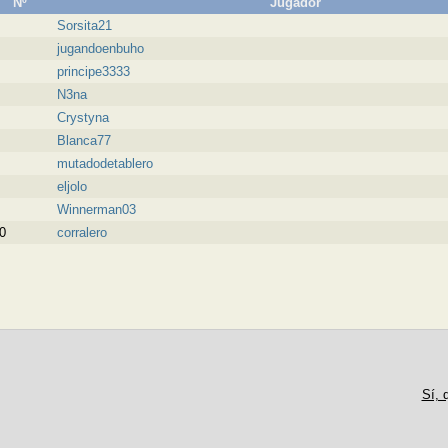
Nº
Jugador
Sorsita21
jugandoenbuho
principe3333
N3na
Crystyna
Blanca77
mutadodetablero
eljolo
Winnerman03
0
corralero
Sí, 