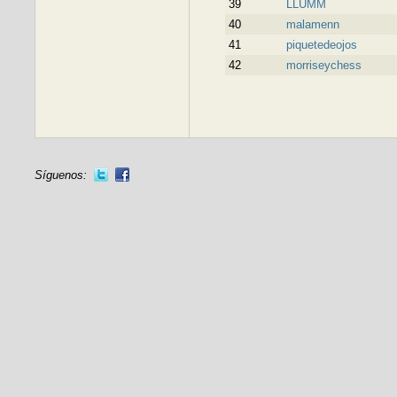
39
LLUMM
40
malamenn
41
piquetedeojos
42
morriseychess
Síguenos: