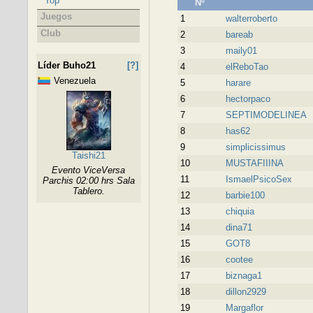
Top
Nº
Juegos
1
walterroberto
Club
2
bareab
3
maily01
Líder Buho21
[?]
4
elReboTao
Venezuela
5
harare
6
hectorpaco
7
SEPTIMODELINEA
8
has62
9
simplicissimus
Taishi21
10
MUSTAFIIINA
Evento ViceVersa
11
IsmaelPsicoSex
Parchis 02:00 hrs Sala
Tablero.
12
barbie100
13
chiquia
14
dina71
15
GOT8
16
cootee
17
biznaga1
18
dillon2929
19
Margaflor