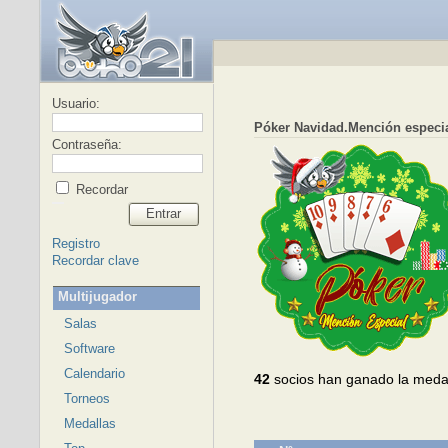
Usuario:
Póker Navidad.Mención especia
Contraseña:
Recordar
Entrar
Registro
Recordar clave
Multijugador
Salas
Software
Calendario
42
socios han ganado la meda
Torneos
Medallas