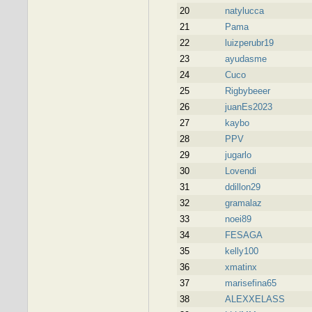
20
natylucca
21
Pama
22
luizperubr19
23
ayudasme
24
Cuco
25
Rigbybeeer
26
juanEs2023
27
kaybo
28
PPV
29
jugarlo
30
Lovendi
31
ddillon29
32
gramalaz
33
noei89
34
FESAGA
35
kelly100
36
xmatinx
37
marisefina65
38
ALEXXELASS