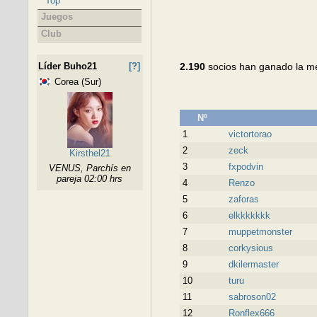
Top
Juegos
Club
Líder Buho21
[?]
2.190
socios han ganado la m
Corea (Sur)
Nº
1
victortorao
2
zeck
Kirsthel21
3
fxpodvin
VENUS, Parchís en
pareja 02:00 hrs
4
Renzo
5
zaforas
6
elkkkkkkk
7
muppetmonster
8
corkysious
9
dkilermaster
10
turu
11
sabroson02
12
Ronflex666