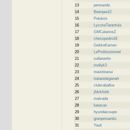
13
pensando
14
Beenjaa10
15
Pelukini
16
LycosaTarantula
17
GMCatanosZ
18
chesspedro18
19
GekkoKamen
20
LeProfessionnel
21
sullanerito
22
mollyk3
23
maishiranui
24
trataredeganart
25
clubcaballos
26
jfdvkfsbh
27
malvada
28
karacas
29
hyundaicoupe
30
granperuanito
31
Yauli