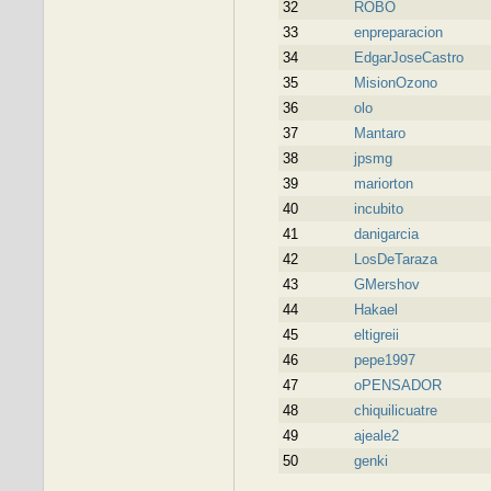
32
ROBO
33
enpreparacion
34
EdgarJoseCastro
35
MisionOzono
36
olo
37
Mantaro
38
jpsmg
39
mariorton
40
incubito
41
danigarcia
42
LosDeTaraza
43
GMershov
44
Hakael
45
eltigreii
46
pepe1997
47
oPENSADOR
48
chiquilicuatre
49
ajeale2
50
genki