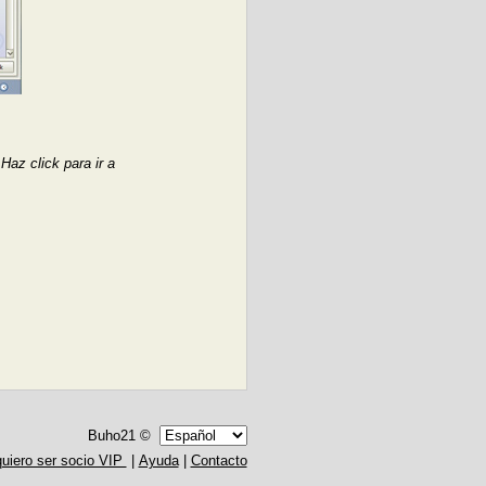
az click para ir a
Buho21 ©
quiero ser socio VIP
|
Ayuda
|
Contacto