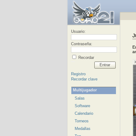
Usuario:
J
Contraseña:
E
a
Recordar
Entrar
Registro
Recordar clave
Multijugador
Salas
Software
Calendario
Torneos
Medallas