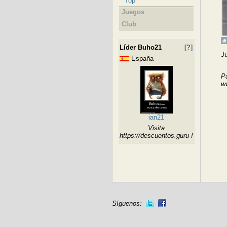
Top
Juegos
Club
Líder Buho21
[?]
J
España
Pa
ww
ian21
Visita
https://descuentos.guru !
Síguenos: