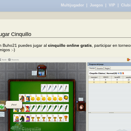
Multijugador
|
Juegos
|
VIP
|
Clubi
ugar Cinquillo
n Buho21 puedes jugar al
cinquillo online gratis
, participar en torneo
migos :-)