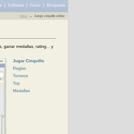
s
|
Software
|
Foros
|
Búsqueda
Inicio
Juego cinquillo online
s, ganar medallas, rating... y
Jugar Cinquillo
Reglas
Torneos
Top
Medallas