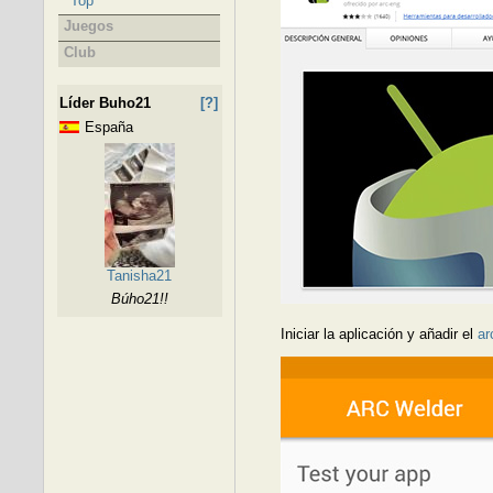
Top
Juegos
Club
Líder Buho21
[?]
España
Tanisha21
Búho21!!
Iniciar la aplicación y añadir el
ar