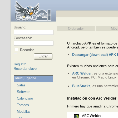
Usuario:
Ordenador
Móvi
Contraseña:
Un archivo APK es el formato de a
Android, pero también se puede 
Recordar
Descargar (download) APK 
Entrar
Registro
Existen muchas opciones para em
Recordar clave
ARC Welder
, es una extensió
en Chrome, PC, Mac o Linux.
Multijugador
Salas
BlueStacks
, es una herramie
Software
Instalación con Arc Welder
Calendario
Torneos
Primero hay que añadir a Chrom
Medallas