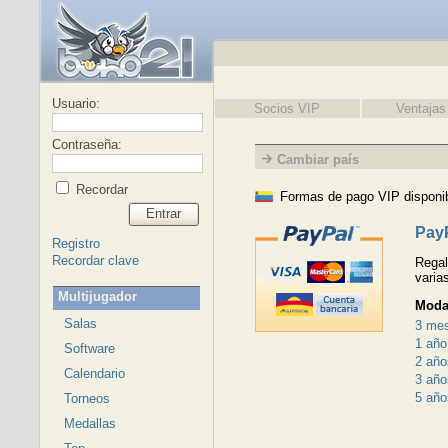
Usuario:
Socios VIP
Ventajas
Contraseña:
Cambiar país
Recordar
Formas de pago VIP disponi
Entrar
Pay
Registro
Recordar clave
Regal
varia
Multijugador
Moda
Salas
3 me
1 año
Software
2 año
Calendario
3 año
5 año
Torneos
Medallas