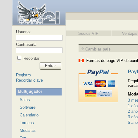
Usuario:
Socios VIP
Ventajas
Contraseña:
Cambiar país
Recordar
Formas de pago VIP disponi
Entrar
Pay
Registro
Recordar clave
Regal
varia
Multijugador
Moda
Salas
3 me
1 año
Software
2 año
Calendario
3 año
5 año
Torneos
Medallas