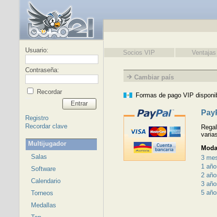
Usuario:
Socios VIP
Ventajas
Contraseña:
Cambiar país
Recordar
Formas de pago VIP disponi
Entrar
Pay
Registro
Recordar clave
Regal
varia
Multijugador
Moda
Salas
3 me
1 año
Software
2 año
Calendario
3 año
5 año
Torneos
Medallas