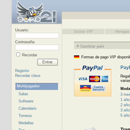
Usuario:
Socios VIP
Ventajas
Contraseña:
Cambiar país
Recordar
Formas de pago VIP disponi
Entrar
Pay
Registro
Recordar clave
Regal
varia
Multijugador
Moda
Salas
3 me
1 año
Software
2 año
Calendario
3 año
5 año
Torneos
Medallas
Tran