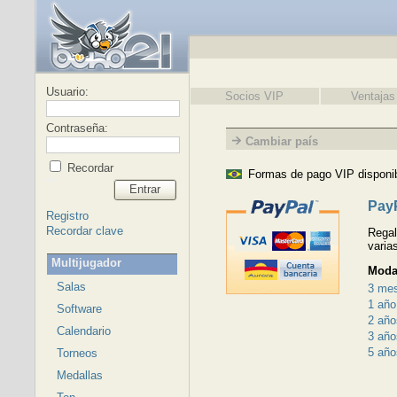
Usuario:
Socios VIP
Ventajas
Contraseña:
Cambiar país
Recordar
Formas de pago VIP disponib
Entrar
Pay
Registro
Recordar clave
Regal
varia
Multijugador
Moda
Salas
3 me
1 año
Software
2 año
Calendario
3 año
5 año
Torneos
Medallas