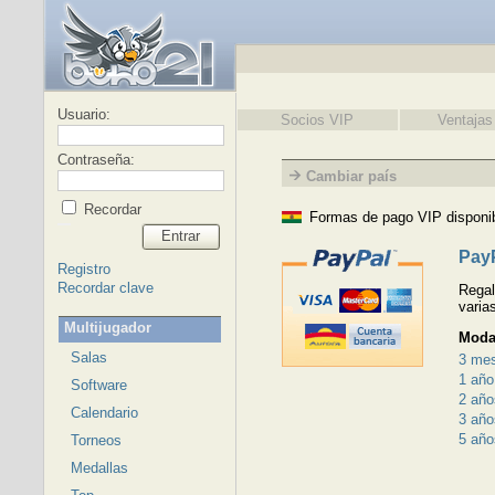
Usuario:
Socios VIP
Ventajas
Contraseña:
Cambiar país
Recordar
Formas de pago VIP disponib
Entrar
Pay
Registro
Recordar clave
Regal
varia
Multijugador
Moda
Salas
3 me
1 año
Software
2 año
Calendario
3 año
5 año
Torneos
Medallas