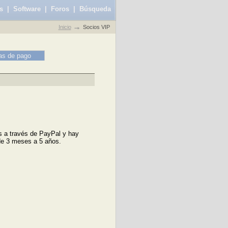
s
|
Software
|
Foros
|
Búsqueda
Inicio
Socios VIP
as de pago
s a través de PayPal y hay
de 3 meses a 5 años.