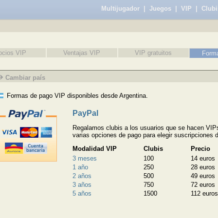
Multijugador
|
Juegos
|
VIP
|
Clubi
ocios VIP
Ventajas VIP
VIP gratuitos
Form
Cambiar país
Formas de pago VIP disponibles desde Argentina.
PayPal
Regalamos clubis a los usuarios que se hacen VIP
varias opciones de pago para elegir suscripciones 
Modalidad VIP
Clubis
Precio
3 meses
100
14 euros
1 año
250
28 euros
2 años
500
49 euros
3 años
750
72 euros
5 años
1500
112 euros