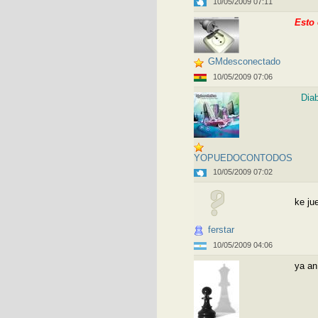
10/05/2009 07:11
Esto e
GMdesconectado
10/05/2009 07:06
Diab
YOPUEDOCONTODOS
10/05/2009 07:02
ke jue
ferstar
10/05/2009 04:06
ya an