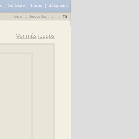
s
|
Software
|
Foros
|
Búsqueda
Inicio
Juegos flash
Tilt
Ver más juegos