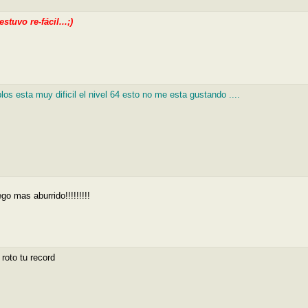
stuvo re-fácil...;)
los esta muy dificil el nivel 64 esto no me esta gustando ....
go mas aburrido!!!!!!!!!
 roto tu record