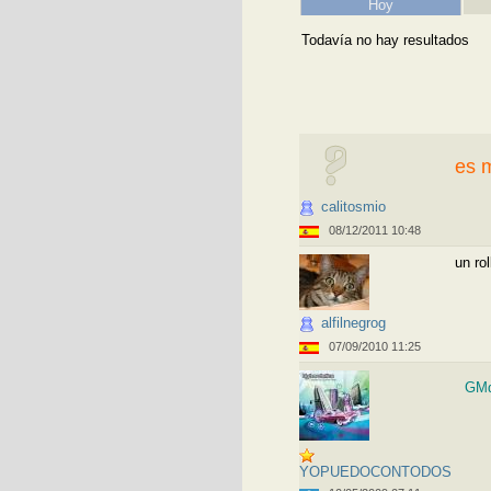
Hoy
Todavía no hay resultados
es m
calitosmio
08/12/2011 10:48
un ro
alfilnegrog
07/09/2010 11:25
GMd
YOPUEDOCONTODOS