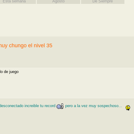
Esta semana
Agosto
De Siempre
uy chungo el nivel 35
llo de juego
esconectado
increible tu record
pero a la vez muy sospechoso...