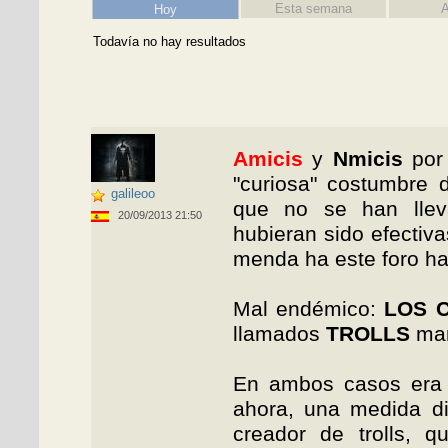
Esta semana
A
Hoy
Todavía no hay resultados
Amicis
y
Nmicis
por 
"curiosa" costumbre 
galileoo
que no se han llev
20/09/2013 21:50
hubieran sido efectiva
menda ha este foro ha
Mal endémico:
LOS 
llamados
TROLLS
mar
En ambos casos era 
ahora, una medida di
creador de trolls, q