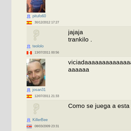
pitufo60
30/12/2012 17:27
jajaja
trankilo .
teololo
13/07/2011 00:56
viciadaaaaaaaaaaaa
aaaaaa
josan31
12/07/2011 21:33
Como se juega a esta
KillerBee
08/03/2009 23:31