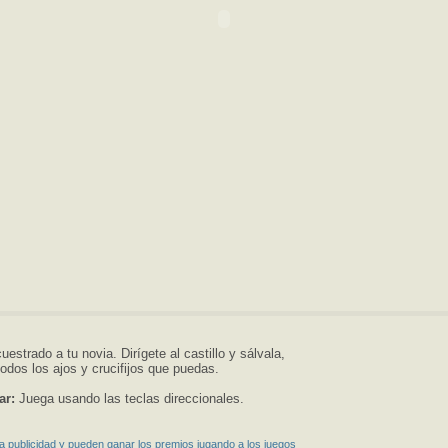
estrado a tu novia. Dirígete al castillo y sálvala,
odos los ajos y crucifijos que puedas.
ar:
Juega usando las teclas direccionales.
a publicidad y pueden ganar los premios jugando a los juegos