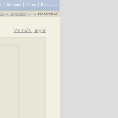
s
|
Software
|
Foros
|
Búsqueda
icio
Juegos flash
Pac Adventure
Ver más juegos