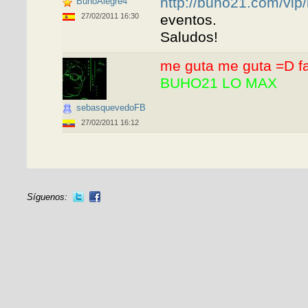
http://buho21.com/vip/
BuhoAlegre4
27/02/2011 16:30
eventos.
Saludos!
me guta me guta =D faci
BUHO21 LO MAX
sebasquevedoFB
27/02/2011 16:12
Síguenos: