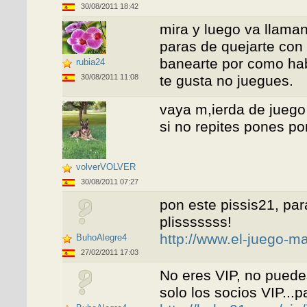
30/08/2011 18:42
mira y luego va llaman
paras de quejarte con 
banearte por como hab
rubia24
30/08/2011 11:08
te gusta no juegues.
vaya m,ierda de juego 
si no repites pones po
volverVOLVER
30/08/2011 07:27
pon este pissis21, pa
plisssssss!
http://www.el-juego-ma
BuhoAlegre4
27/02/2011 17:03
No eres VIP, no puedes
solo los socios VIP...p