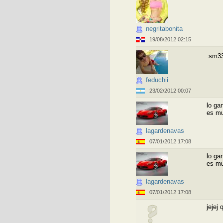
negritabonita
19/08/2012 02:15
:sm3
feduchii
23/02/2012 00:07
lo ga
es mu
lagardenavas
07/01/2012 17:08
lo ga
es mu
lagardenavas
07/01/2012 17:08
jejej 