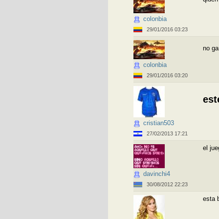
colonbia
29/01/2016 03:23
no ga
colonbia
29/01/2016 03:20
est
cristian503
27/02/2013 17:21
el ju
davinchi4
30/08/2012 22:23
esta 