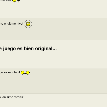
no el ultimo nivel
e juego es bien original...
ego es mui facil
buenisimo :sm33: