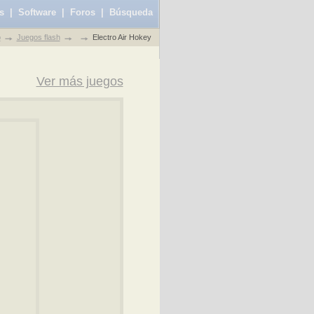
s
|
Software
|
Foros
|
Búsqueda
o
Juegos flash
Electro Air Hokey
Ver más juegos