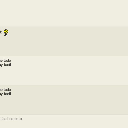
3:
ne todo
y facil
ne todo
y facil
q facil es esto