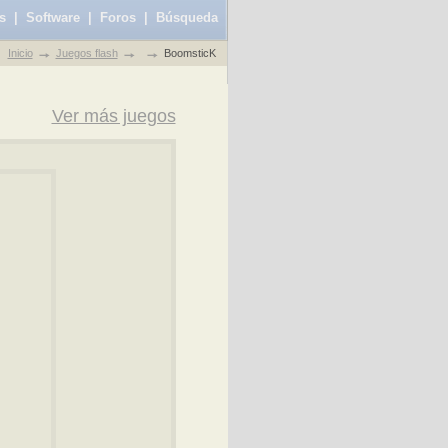
s
|
Software
|
Foros
|
Búsqueda
Inicio
Juegos flash
BoomsticK
Ver más juegos