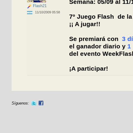
Semana: 05/09 al 11/
Flash21
11/10/2009 05:58
7º Juego Flash de l
¡¡ A jugar!!
Se premiará con
3 d
el ganador diario y
1
del evento WeekFlas
¡A participar!
Síguenos: