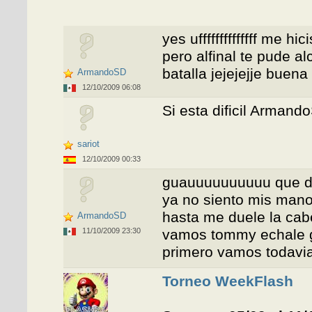
yes uffffffffffffff me h
pero alfinal te pude a
batalla jejejejje buen
ArmandoSD
12/10/2009 06:08
Si esta dificil Armando
sariot
12/10/2009 00:33
guauuuuuuuuuu que di
ya no siento mis mano
hasta me duele la cab
ArmandoSD
11/10/2009 23:30
vamos tommy echale ga
primero vamos todavi
Torneo WeekFlash